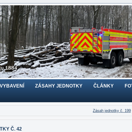
 VYBAVENÍ
ZÁSAHY JEDNOTKY
ČLÁNKY
FO
Zásah jednotky č. 199
KY Č. 42