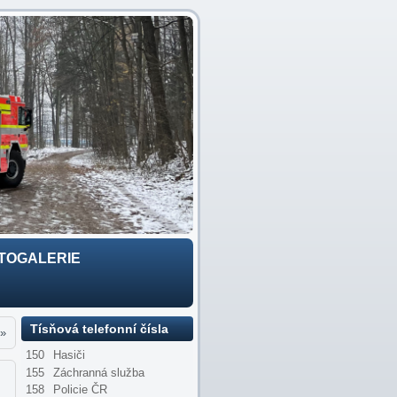
TOGALERIE
Tísňová telefonní čísla
»
150
Hasiči
155
Záchranná služba
158
Policie ČR