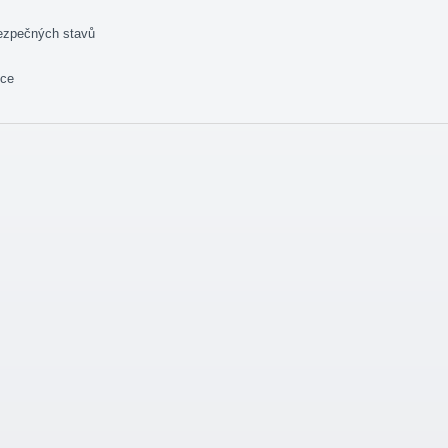
ezpečných stavů
ice