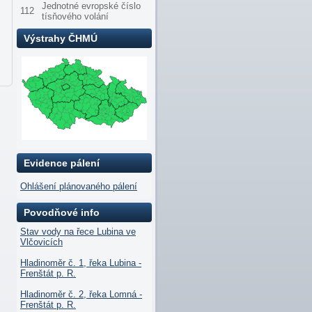
Jednotné evropské číslo
112
tísňového volání
Výstrahy ČHMÚ
Evidence pálení
Ohlášení plánovaného pálení
Povodňové info
Stav vody na řece Lubina ve
Vlčovicích
Hladinoměr č. 1, řeka Lubina -
Frenštát p. R.
Hladinoměr č. 2, řeka Lomná -
Frenštát p. R.