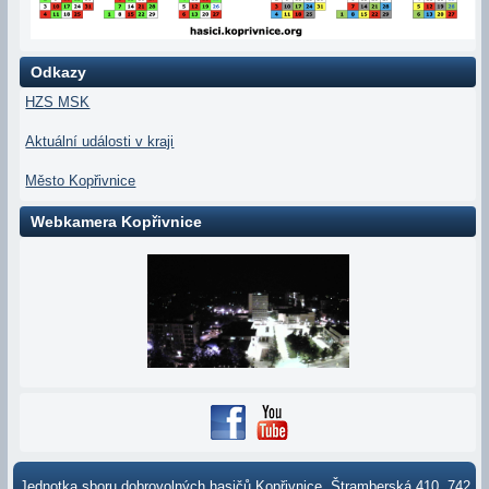
Odkazy
HZS MSK
Aktuální události v kraji
Město Kopřivnice
Webkamera Kopřivnice
Jednotka sboru dobrovolných hasičů Kopřivnice, Štramberská 410, 742