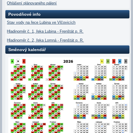
Ohlášení plánovaného pálení
Povodňové info
Stav vody na řece Lubina ve Vlčovicích
Hladinoměr č. 1, řeka Lubina - Frenštát p. R.
Hladinoměr č. 2, řeka Lomná - Frenštát p. R.
Směnový kalendář