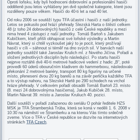
Oproti loňsku, kdy byli hodnoceni dobrovolní a profesionální hasiči
odděleně jsou letos vyhlášeny jen dvě společné kategorie, které jsou
rozděleny pouze věkem. Hasiči do 40-ti let a nad 40 let.
Od roku 2006 se soutěží typu TFA účastní i hasiči z naší jednotky.
Letos se pokusilo pod hrází přehrady Slezská Harta o štěstí celkem
48 (z toho 24 dobrovolných) hasičů z celé České republiky a mezi
nima hned 4 zástupci z naší jednotky. Tomáš Bartoň s Jakubem
Kubíčkem, kteří přišli obhajovat své loňské výsledky a Martin
Návrat, který si chtěl vyzkoušet jaký to je pocit, který prožívají
hasiči v cíli – sáhnout si téměř na dno svých sil. V barvách naší
jednotky soutěžil také Jaroslav Krulich ml. z Nového Jičína. Pořadí a
složení jednotlivých disciplín bylo následující. Po startu hasiči
nejprve roztáhli dvě 40-ti metrové hadicové vedení z hadic „B“, poté
provedli 60 úderů obouručním kladivem do hammerboxu, následovalo
překonání 2 metrové bariéry, transport 80 kg figuríny na určené
místo, přenesení dvou 20 kg barelů a na závěr perlička každého TFA
a to výstup nahoru, na Slezské Hartě po 290 schodech na vrchol
hráze přehrady. V celkovém pořadí obsadili Tomáš Bartoň 23. místo
(8. mezi 24 dobrovolnýma hasičema), Jakub Kubíček 28. místo,
Martin Návrat 39. místo a Jaroslav Kruliuch 40. pozici.
Další soutěži v pořadí zařazenou do seriálu O pohár ředitele HZS
MSK je TFA Štramberská Trúba, která se koná v neděli 1. 6. 2008 v
10:30 na náměstí ve Štramberku a na kterou Vás tímto srdečně
zveme. Více o TFA v České republice se dozvíte na internetových
stránkách
TFA Czech
.