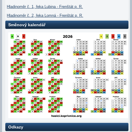
Hladinoměr č. 1, řeka Lubina - Frenštát p. R.
Hladinoměr č. 2, řeka Lomná - Frenštát p. R.
Směnový kalendář
Odkazy