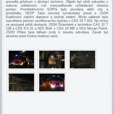
provedla průzkum v dýchací technice. Objekt byl silně zakouřen s
nulovou viditelností, což znesnadňovalo vyhledávání ohniska
požáru. Prostřednictvím SOPIS byly povolány další síly a
prostředky. HZSP Tatra rozvinul vysokotlaký proud a JSDH
Kopřivnice záložní dopravní a útočné vedení. Místo události bylo
nasvětleno pomocí osvětlovacího stožáru z CAS 24 T 815. Na místo
se postupně ještě dostavily JSDH Štramberk s technikou CAS 32 T
138 a CAS 8 A 31 a HZS MsK s CAS 24 MB a VEA Nissan Patrol.
JSDH Příbor byla během jízdy k zásahu odvolána. Zásah byl
ukončen pred čtvrtou hodinou ranní.