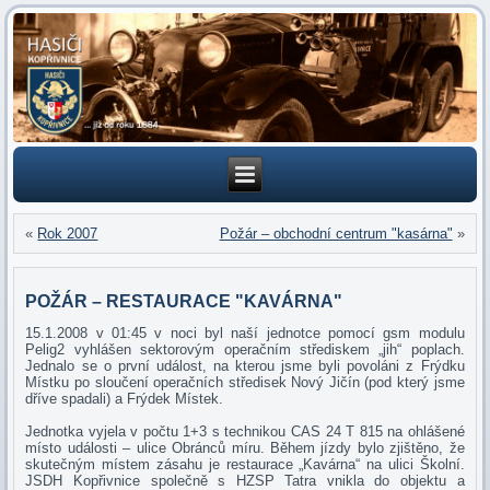
«
Rok 2007
Požár – obchodní centrum "kasárna"
»
POŽÁR – RESTAURACE "KAVÁRNA"
15.1.2008 v 01:45 v noci byl naší jednotce pomocí gsm modulu
Pelig2 vyhlášen sektorovým operačním střediskem „jih“ poplach.
Jednalo se o první událost, na kterou jsme byli povoláni z Frýdku
Místku po sloučení operačních středisek Nový Jičín (pod který jsme
dříve spadali) a Frýdek Místek.
Jednotka vyjela v počtu 1+3 s technikou CAS 24 T 815 na ohlášené
místo události – ulice Obránců míru. Během jízdy bylo zjištěno, že
skutečným místem zásahu je restaurace „Kavárna“ na ulici Školní.
JSDH Kopřivnice společně s HZSP Tatra vnikla do objektu a