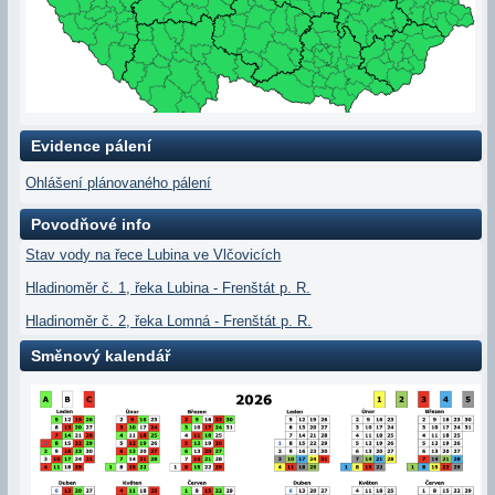
Evidence pálení
Ohlášení plánovaného pálení
Povodňové info
Stav vody na řece Lubina ve Vlčovicích
Hladinoměr č. 1, řeka Lubina - Frenštát p. R.
Hladinoměr č. 2, řeka Lomná - Frenštát p. R.
Směnový kalendář