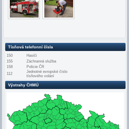
Tísňová telefonní čísla
150
Hasiči
155
Záchranná služba
158
Policie ČR
Jednotné evropské číslo
112
tísňového volání
Výstrahy ČHMÚ