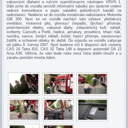
vakuovými dlahami a ručním vyprošťovacím nástrojem VRVN 1.
Dále jsme do vozidla umístili informační tabulky pro správné vedení
radiové komunikace a popis naladění jednotlivých kanálů na
radiostanici. Nedávno se do vozidla instalovala radiostanice Motorola
GM 300. Nyní se ve vozidle nachází tato výbava: přetlakový
ventilátor, motorová pila, plovoucí čerpadlo, dýchací přístroje,
protichemické obleky, vakuové dlahy, zdravotnický kufr, nářadí,
sorbenty Cansorb a Perlit, hadice, armatury, proudnice, trhací hák,
nosítka, savice, ženijní nářadí, koště, hasicí přístroje, nastavovací
žebřík a ochranné obleky do deště. Do výjezdu se vozidlo zařazuje
od pátku 8. června 2007. Nyní budeme mít k dispozici dvě cisterny
CAS 24 Tatra 815, CAS 32 Tatra 148 a dopravní automobil DA 12
Avia A30. Věříme, že nám bude naše nová Tatra dobře sloužit a u
zásahu pomůže mnoha lidem.