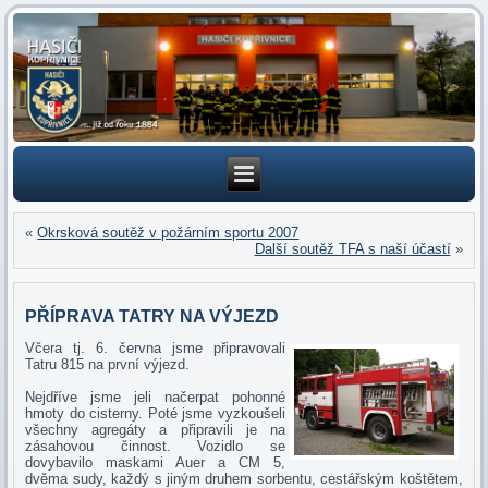
«
Okrsková soutěž v požárním sportu 2007
Další soutěž TFA s naší účastí
»
PŘÍPRAVA TATRY NA VÝJEZD
Včera tj. 6. června jsme připravovali
Tatru 815 na první výjezd.
Nejdříve jsme jeli načerpat pohonné
hmoty do cisterny. Poté jsme vyzkoušeli
všechny agregáty a připravili je na
zásahovou činnost. Vozidlo se
dovybavilo maskami Auer a CM 5,
dvěma sudy, každý s jiným druhem sorbentu, cestářským koštětem,