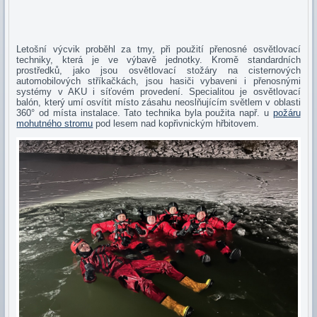
Letošní výcvik proběhl za tmy, při použití přenosné osvětlovací
techniky, která je ve výbavě jednotky. Kromě standardních
prostředků, jako jsou osvětlovací stožáry na cisternových
automobilových stříkačkách, jsou hasiči vybaveni i přenosnými
systémy v AKU i síťovém provedení. Specialitou je osvětlovací
balón, který umí osvítit místo zásahu neoslňujícím světlem v oblasti
360° od místa instalace. Tato technika byla použita např. u
požáru
mohutného stromu
pod lesem nad kopřivnickým hřbitovem.