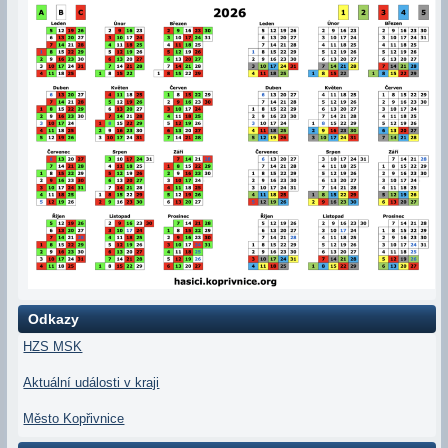
Odkazy
HZS MSK
Aktuální události v kraji
Město Kopřivnice