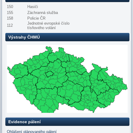
150
Hasiči
155
Záchranná služba
158
Policie ČR
Jednotné evropské číslo
112
tísňového volání
Výstrahy ČHMÚ
Evidence pálení
Ohlášení plánovaného pálení