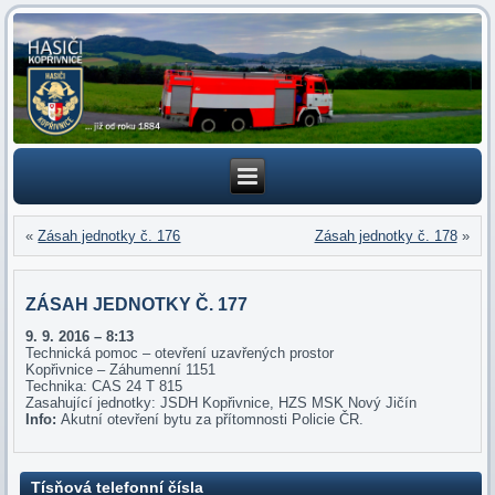
«
Zásah jednotky č. 176
Zásah jednotky č. 178
»
ZÁSAH JEDNOTKY Č. 177
9. 9
. 2016 – 8:13
Technická pomoc – otevření uzavřených prostor
Kopřivnice – Záhumenní 1151
Technika: CAS 24 T 815
Zasahující jednotky: JSDH Kopřivnice, HZS MSK Nový Jičín
Info:
Akutní otevření bytu za přítomnosti Policie ČR.
Tísňová telefonní čísla