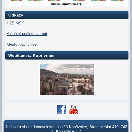
Odkazy
HZS MSK
Aktuální události v kraji
Město Kopřivnice
Webkamera Kopřivnice
Jednotka sboru dobrovolných hasičů Kopřivnice, Štramberská 410, 742
21 Kopřivnice, CZ