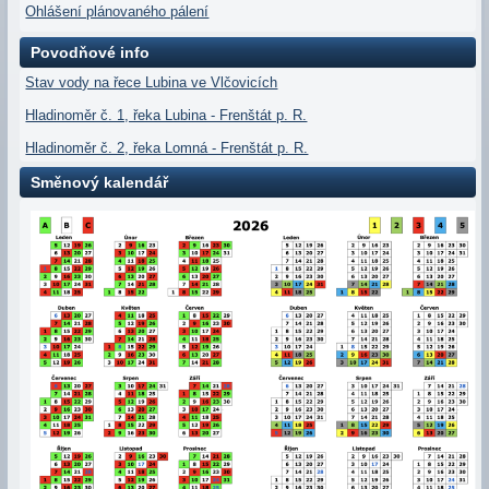
Ohlášení plánovaného pálení
Povodňové info
Stav vody na řece Lubina ve Vlčovicích
Hladinoměr č. 1, řeka Lubina - Frenštát p. R.
Hladinoměr č. 2, řeka Lomná - Frenštát p. R.
Směnový kalendář