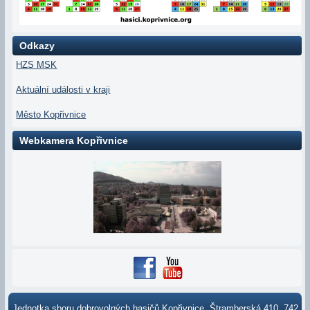
Odkazy
HZS MSK
Aktuální události v kraji
Město Kopřivnice
Webkamera Kopřivnice
Jednotka sboru dobrovolných hasičů Kopřivnice, Štramberská 410, 742