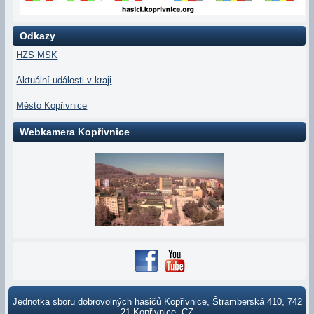
Odkazy
HZS MSK
Aktuální události v kraji
Město Kopřivnice
Webkamera Kopřivnice
Jednotka sboru dobrovolných hasičů Kopřivnice, Štramberská 410, 742
21 Kopřivnice, CZ