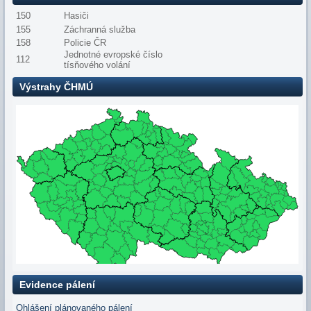
150
Hasiči
155
Záchranná služba
158
Policie ČR
Jednotné evropské číslo
112
tísňového volání
Výstrahy ČHMÚ
Evidence pálení
Ohlášení plánovaného pálení