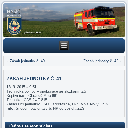
«
Zásah jednotky č. 40
Zásah jednotky č. 42
»
ZÁSAH JEDNOTKY Č. 41
13. 3. 2015 – 9:51
Technická pomoc – spolupráce se složkami IZS
Kopřivnice – Obránců Míru 991
Technika: CAS 24 T 815
Zasahující jednotky: JSDH Kopřivnice, HZS MSK Nový Jičín
Info:
Snesení pacienta z 6. NP do vozidla ZZS.
Tísňová telefonní čísla