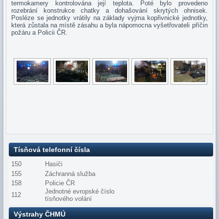
termokamery kontrolována její teplota. Poté bylo provedeno
rozebrání konstrukce chatky a dohašování skrytých ohnisek.
Posléze se jednotky vrátily na základy vyjma kopřivnické jednotky,
která zůstala na místě zásahu a byla nápomocna vyšetřovateli příčin
požáru a Policii ČR.
Tísňová telefonní čísla
150
Hasiči
155
Záchranná služba
158
Policie ČR
Jednotné evropské číslo
112
tísňového volání
Výstrahy ČHMÚ