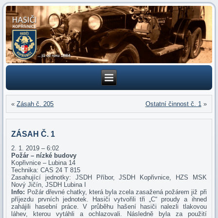
«
Zásah č. 205
Ostatní činnost č. 1
»
ZÁSAH Č. 1
2. 1. 2019 – 6:02
Požár – nízké budovy
Kopřivnice – Lubina 14
Technika: CAS 24 T 815
Zasahující jednotky: JSDH Příbor, JSDH Kopřivnice, HZS MSK
Nový Jičín, JSDH Lubina I
Info:
Požár dřevné chatky, která byla zcela zasažená požárem již při
příjezdu prvních jednotek. Hasiči vytvořili tři „C“ proudy a ihned
zahájili hasební práce. V průběhu hašení hasiči nalezli tlakovou
láhev, kterou vytáhli a ochlazovali. Následně byla za použití