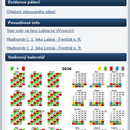
Evidence pálení
Ohlášení plánovaného pálení
Povodňové info
Stav vody na řece Lubina ve Vlčovicích
Hladinoměr č. 1, řeka Lubina - Frenštát p. R.
Hladinoměr č. 2, řeka Lomná - Frenštát p. R.
Směnový kalendář