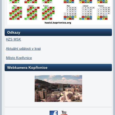
Odkazy
HZS MSK
Aktuální události v kraji
Město Kopřivnice
Webkamera Kopřivnice