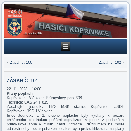
«
Zásah č. 100
Zásah č. 102
»
ZÁSAH Č. 101
22. 11. 2023 – 16:06
Planý poplach
Kopřivnice – Vlčovice, Průmyslový park 308
Technika: CAS 24 T 815
Zasahující jednotky: HZS MSK stanice Kopřivnice, JSDH
Kopřivnice, JSDH Vlčovice
Info:
Jednotky z 1. stupně poplachu byly vyslány k požáru
ohlášeného elektrickou požární signalizací v jenom z podniků v
průmyslové zóně v místní části Vlčovice. Průzkumem na místě
události nebyl požár potvrzen, událost byla překvalifikována na planý