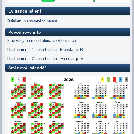
Evidence pálení
Ohlášení plánovaného pálení
Povodňové info
Stav vody na řece Lubina ve Vlčovicích
Hladinoměr č. 1, řeka Lubina - Frenštát p. R.
Hladinoměr č. 2, řeka Lomná - Frenštát p. R.
Směnový kalendář