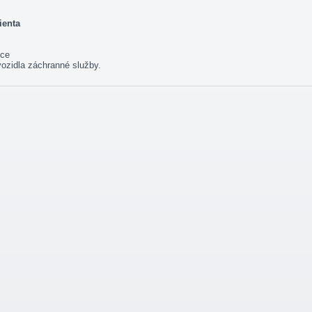
ienta
ice
vozidla záchranné služby.