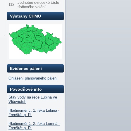
Jednotné evropské číslo
112
tísňového volání
Výstrahy ČHMÚ
Evidence pálení
Ohlášení plánovaného pálení
Povodňové info
Stav vody na řece Lubina ve
Vlčovicích
Hladinoměr č. 1, řeka Lubina -
Frenštát p. R.
Hladinoměr č. 2, řeka Lomná -
Frenštát p. R.