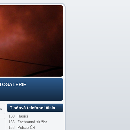
TOGALERIE
Tísňová telefonní čísla
»
150
Hasiči
155
Záchranná služba
158
Policie ČR