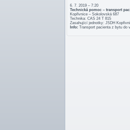
6. 7. 2019 – 7:20
Technická pomoc – transport pac
Kopřivnice – Sokolovská 687
Technika: CAS 24 T 815
Zasahující jednotky: JSDH Kopřivn
Info:
Transport pacienta z bytu do 