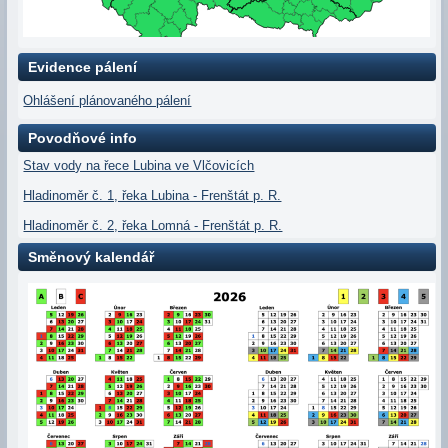
Evidence pálení
Ohlášení plánovaného pálení
Povodňové info
Stav vody na řece Lubina ve Vlčovicích
Hladinoměr č. 1, řeka Lubina - Frenštát p. R.
Hladinoměr č. 2, řeka Lomná - Frenštát p. R.
Směnový kalendář