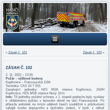
«
Zásah č. 101
Zásah č. 103
»
ZÁSAH Č. 102
2. 11. 2022 – 13:55
Požár – výškové budovy
Kopřivnice – Francouzská 1194
Technika: CAS 24 T 815
Zasahující jednotky: HZS MSK stanice Kopřivnice, JSDH
Kopřivnice, HZS MSK stanice Nový Jičín
Info:
Tři jednotky požární ochrany z 1. stupně poplachu byly vyslány
k ohlášenému požáru v bytovém domě na ulici Francouzská. Po
příjezdu jednotek na místo události hasiči souběžně s průzkumem
zahájili tvorbu dopravního a útočného vedení. V bytě, z něhož