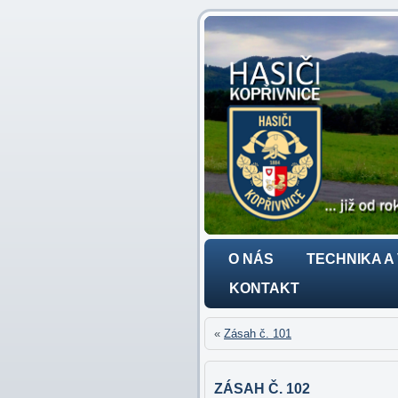
O NÁS
TECHNIKA A
KONTAKT
«
Zásah č. 101
ZÁSAH Č. 102