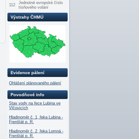
Jednotné evropské číslo
112
tísňového volání
Výstrahy ČHMÚ
Evidence pálení
Ohlášení plánovaného pálení
Povodňové info
Stav vody na řece Lubina ve
Vlčovicích
Hladinoměr č. 1, řeka Lubina -
Frenštát p. R.
Hladinoměr č. 2, řeka Lomná -
Frenštát p. R.