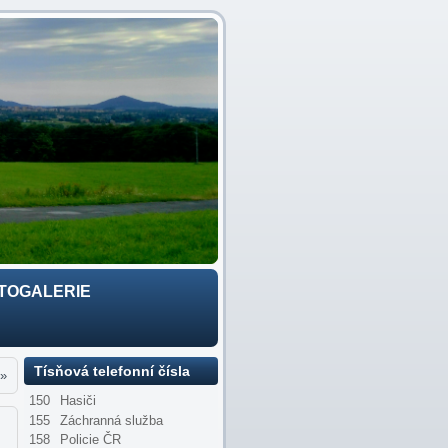
TOGALERIE
Tísňová telefonní čísla
»
150
Hasiči
155
Záchranná služba
158
Policie ČR