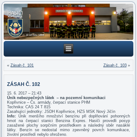
«
Zásah č. 101
Zásah č. 103
»
ZÁSAH Č. 102
15. 6. 2017 – 21:43
Únik nebezpečných látek – na pozemní komunikaci
Kopřivnice – Čs. armády, čerpací stanice PHM
Technika: CAS 24 T 815
Zasahující jednotky: JSDH Kopřivnice, HZS MSK Nový Jičín
Info:
Únik menšího množství benzínu při doplňování pohonných
hmot na čerpací stanici Benzina Expres. Hasiči provedli posyp
zasažené plochy sorpčním prostředkem a následný sběr nasáklé
látky. Benzín se nedostal mimo zpevněný povrch komunikace,
životní prostředí nebylo ohroženo.