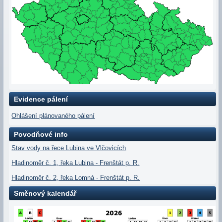
Evidence pálení
Ohlášení plánovaného pálení
Povodňové info
Stav vody na řece Lubina ve Vlčovicích
Hladinoměr č. 1, řeka Lubina - Frenštát p. R.
Hladinoměr č. 2, řeka Lomná - Frenštát p. R.
Směnový kalendář