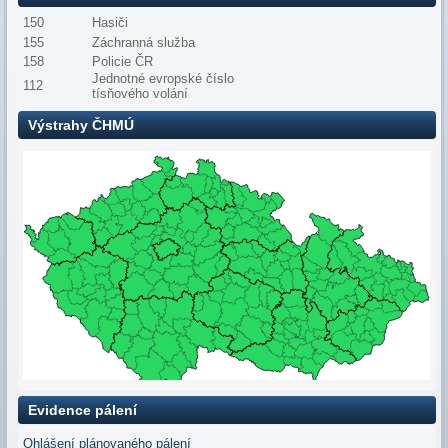
150
Hasiči
155
Záchranná služba
158
Policie ČR
Jednotné evropské číslo
112
tísňového volání
Výstrahy ČHMÚ
Evidence pálení
Ohlášení plánovaného pálení