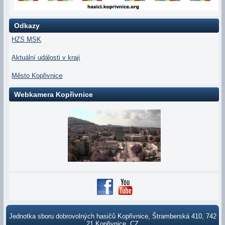
Odkazy
HZS MSK
Aktuální události v kraji
Město Kopřivnice
Webkamera Kopřivnice
Jednotka sboru dobrovolných hasičů Kopřivnice, Štramberská 410, 742
21 Kopřivnice, CZ