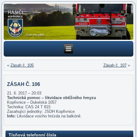
«
Zásah č. 105
Zásah č. 107
»
ZÁSAH Č. 106
21. 6. 2017 – 20:03
Technická pomoc – likvidace obtížného hmyzu
Kopřivnice – Dukelská 1057
Technika: CAS 24 T 815
Zasahující jednotky: JSDH Kopřivnice
Info:
Likvidace vosího hnízda na balkóně.
Tísňová telefonní čísla