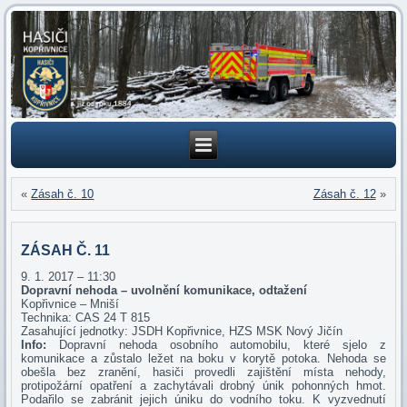
«
Zásah č. 10
Zásah č. 12
»
ZÁSAH Č. 11
9. 1. 2017 – 11:30
Dopravní nehoda – uvolnění komunikace, odtažení
Kopřivnice – Mniší
Technika: CAS 24 T 815
Zasahující jednotky: JSDH Kopřivnice, HZS MSK Nový Jičín
Info:
Dopravní nehoda osobního automobilu, které sjelo z
komunikace a zůstalo ležet na boku v korytě potoka. Nehoda se
obešla bez zranění, hasiči provedli zajištění místa nehody,
protipožární opatření a zachytávali drobný únik pohonných hmot.
Podařilo se zabránit jejich úniku do vodního toku. K vyzvednutí