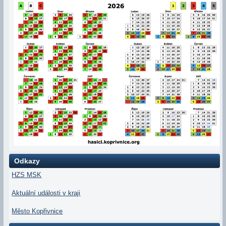
Odkazy
HZS MSK
Aktuální události v kraji
Město Kopřivnice