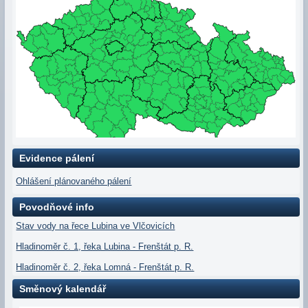
Evidence pálení
Ohlášení plánovaného pálení
Povodňové info
Stav vody na řece Lubina ve Vlčovicích
Hladinoměr č. 1, řeka Lubina - Frenštát p. R.
Hladinoměr č. 2, řeka Lomná - Frenštát p. R.
Směnový kalendář