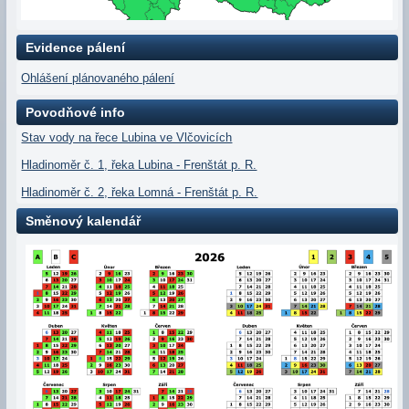
Evidence pálení
Ohlášení plánovaného pálení
Povodňové info
Stav vody na řece Lubina ve Vlčovicích
Hladinoměr č. 1, řeka Lubina - Frenštát p. R.
Hladinoměr č. 2, řeka Lomná - Frenštát p. R.
Směnový kalendář