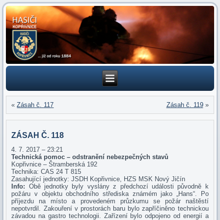
«
Zásah č. 117
Zásah č. 119
»
ZÁSAH Č. 118
4. 7. 2017 – 23:21
Technická pomoc – odstranění nebezpečných stavů
Kopřivnice – Štramberská 192
Technika: CAS 24 T 815
Zasahující jednotky: JSDH Kopřivnice, HZS MSK Nový Jičín
Info:
Obě jednotky byly vyslány z předchozí události původně k
požáru v objektu obchodního střediska známém jako „Hans“. Po
příjezdu na místo a provedeném průzkumu se požár naštěstí
nepotvrdil. Zakouření v prostorách baru bylo zapříčiněno technickou
závadou na gastro technologii. Zařízení bylo odpojeno od energií a