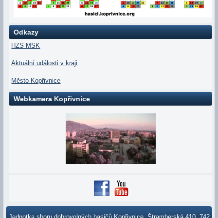
Odkazy
HZS MSK
Aktuální události v kraji
Město Kopřivnice
Webkamera Kopřivnice
Jednotka sboru dobrovolných hasičů Kopřivnice, Štramberská 410, 742