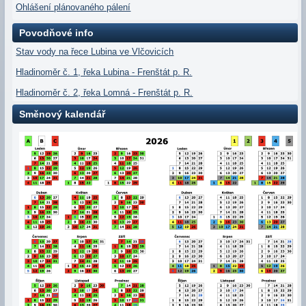
Ohlášení plánovaného pálení
Povodňové info
Stav vody na řece Lubina ve Vlčovicích
Hladinoměr č. 1, řeka Lubina - Frenštát p. R.
Hladinoměr č. 2, řeka Lomná - Frenštát p. R.
Směnový kalendář