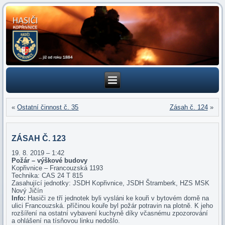
«
Ostatní činnost č. 35
Zásah č. 124
»
ZÁSAH Č. 123
19. 8. 2019 – 1:42
Požár – výškové budovy
Kopřivnice – Francouzská 1193
Technika: CAS 24 T 815
Zasahující jednotky: JSDH Kopřivnice, JSDH Štramberk, HZS MSK
Nový Jičín
Info:
Hasiči ze tří jednotek byli vysláni ke kouři v bytovém domě na
ulici Francouzská. příčinou kouře byl požár potravin na plotně. K jeho
rozšíření na ostatní vybavení kuchyně díky včasnému zpozorování
a ohlášení na tísňovou linku nedošlo.