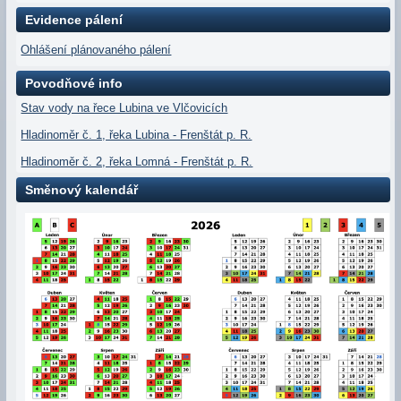
Evidence pálení
Ohlášení plánovaného pálení
Povodňové info
Stav vody na řece Lubina ve Vlčovicích
Hladinoměr č. 1, řeka Lubina - Frenštát p. R.
Hladinoměr č. 2, řeka Lomná - Frenštát p. R.
Směnový kalendář