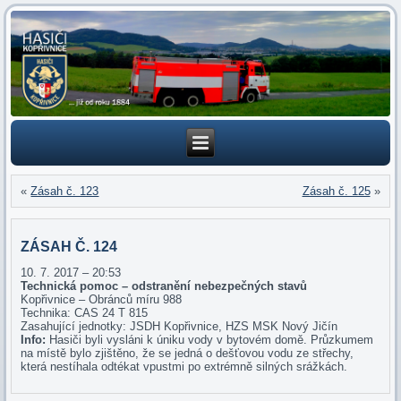
«
Zásah č. 123
Zásah č. 125
»
ZÁSAH Č. 124
10. 7. 2017 – 20:53
Technická pomoc – odstranění nebezpečných stavů
Kopřivnice – Obránců míru 988
Technika: CAS 24 T 815
Zasahující jednotky: JSDH Kopřivnice, HZS MSK Nový Jičín
Info:
Hasiči byli vysláni k úniku vody v bytovém domě. Průzkumem
na místě bylo zjištěno, že se jedná o dešťovou vodu ze střechy,
která nestíhala odtékat vpustmi po extrémně silných srážkách.