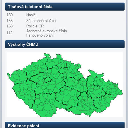
Tísňová telefonní čísla
150
Hasiči
155
Záchranná služba
158
Policie ČR
Jednotné evropské číslo
112
tísňového volání
Výstrahy ČHMÚ
Evidence pálení