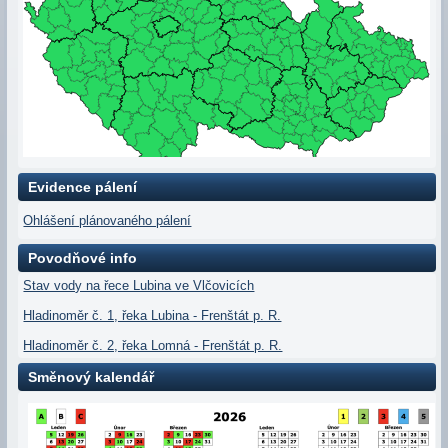
Evidence pálení
Ohlášení plánovaného pálení
Povodňové info
Stav vody na řece Lubina ve Vlčovicích
Hladinoměr č. 1, řeka Lubina - Frenštát p. R.
Hladinoměr č. 2, řeka Lomná - Frenštát p. R.
Směnový kalendář