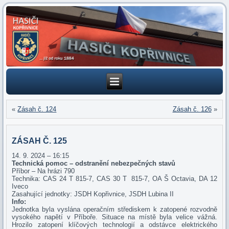
«
Zásah č. 124
Zásah č. 126
»
ZÁSAH Č. 125
14. 9. 2024 – 16:15
Technická pomoc – odstranění nebezpečných stavů
Příbor – Na hrázi 790
Technika: CAS 24 T 815-7, CAS 30 T 815-7, OA Š Octavia, DA 12
Iveco
Zasahující jednotky: JSDH Kopřivnice, JSDH Lubina II
Info:
Jednotka byla vyslána operačním střediskem k zatopené rozvodně
vysokého napětí v Příboře. Situace na místě byla velice vážná.
Hrozilo zatopení klíčových technologií a odstávce elektrického