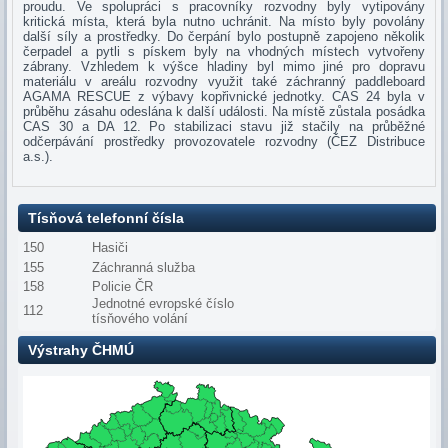
proudu. Ve spolupráci s pracovníky rozvodny byly vytipovány
kritická místa, která byla nutno uchránit. Na místo byly povolány
další síly a prostředky. Do čerpání bylo postupně zapojeno několik
čerpadel a pytli s pískem byly na vhodných místech vytvořeny
zábrany. Vzhledem k výšce hladiny byl mimo jiné pro dopravu
materiálu v areálu rozvodny využit také záchranný paddleboard
AGAMA RESCUE z výbavy kopřivnické jednotky. CAS 24 byla v
průběhu zásahu odeslána k další události. Na místě zůstala posádka
CAS 30 a DA 12. Po stabilizaci stavu již stačily na průběžné
odčerpávání prostředky provozovatele rozvodny (ČEZ Distribuce
a.s.).
Tísňová telefonní čísla
150
Hasiči
155
Záchranná služba
158
Policie ČR
Jednotné evropské číslo
112
tísňového volání
Výstrahy ČHMÚ