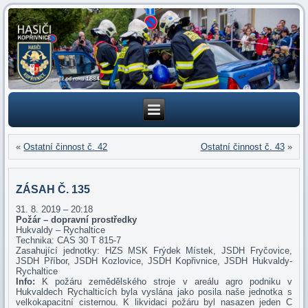
«
Ostatní činnost č. 42
Ostatní činnost č. 43
»
ZÁSAH Č. 135
31. 8. 2019 – 20:18
Požár – dopravní prostředky
Hukvaldy – Rychaltice
Technika: CAS 30 T 815-7
Zasahující jednotky: HZS MSK Frýdek Místek, JSDH Fryčovice,
JSDH Příbor, JSDH Kozlovice, JSDH Kopřivnice, JSDH Hukvaldy-
Rychaltice
Info:
K požáru zemědělského stroje v areálu agro podniku v
Hukvaldech Rychalticích byla vyslána jako posila naše jednotka s
velkokapacitní cisternou. K likvidaci požáru byl nasazen jeden C