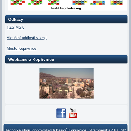
Odkazy
HZS MSK
Aktuální události v kraji
Město Kopřivnice
Webkamera Kopřivnice
Jednotka sboru dobrovolných hasičů Kopřivnice, Štramberská 410, 742