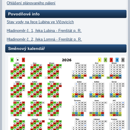
Ohlášení plánovaného pálení
Povodňové info
Stav vody na řece Lubina ve Vlčovicích
Hladinoměr č. 1, řeka Lubina - Frenštát p. R.
Hladinoměr č. 2, řeka Lomná - Frenštát p. R.
Směnový kalendář