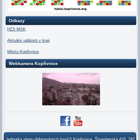
Odkazy
HZS MSK
Aktuální události v kraji
Město Kopřivnice
Webkamera Kopřivnice
Jednotka sboru dobrovolných hasičů Kopřivnice, Štramberská 410, 742