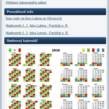
Ohlášení plánovaného pálení
Povodňové info
Stav vody na řece Lubina ve Vlčovicích
Hladinoměr č. 1, řeka Lubina - Frenštát p. R.
Hladinoměr č. 2, řeka Lomná - Frenštát p. R.
Směnový kalendář