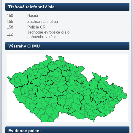
Tísňová telefonní čísla
150
Hasiči
155
Záchranná služba
158
Policie ČR
Jednotné evropské číslo
112
tísňového volání
Výstrahy ČHMÚ
Evidence pálení