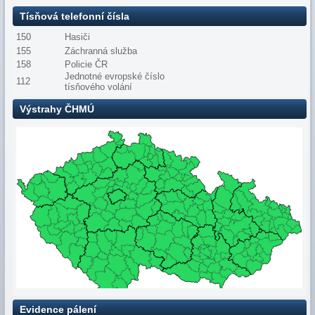
Tísňová telefonní čísla
150
Hasiči
155
Záchranná služba
158
Policie ČR
Jednotné evropské číslo
112
tísňového volání
Výstrahy ČHMÚ
Evidence pálení