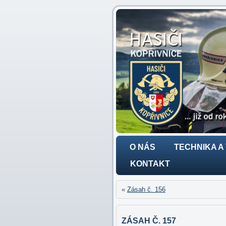
O NÁS
TECHNIKA A
KONTAKT
«
Zásah č. 156
ZÁSAH Č. 157