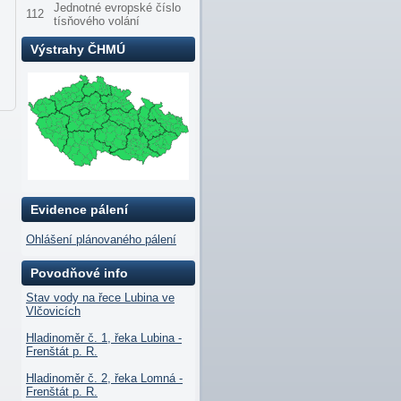
Jednotné evropské číslo
112
tísňového volání
Výstrahy ČHMÚ
Evidence pálení
Ohlášení plánovaného pálení
Povodňové info
Stav vody na řece Lubina ve
Vlčovicích
Hladinoměr č. 1, řeka Lubina -
Frenštát p. R.
Hladinoměr č. 2, řeka Lomná -
Frenštát p. R.