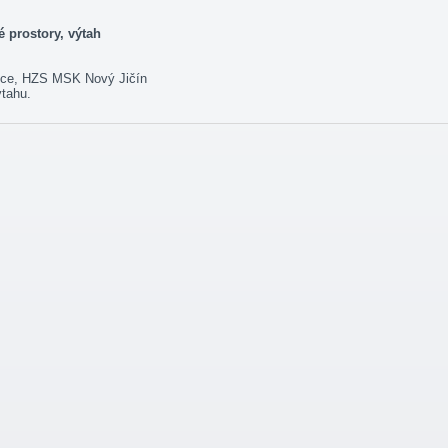
é prostory, výtah
nice, HZS MSK Nový Jičín
ýtahu.