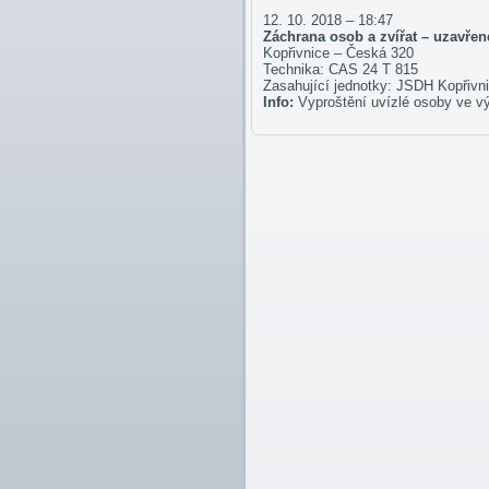
12. 10. 2018 – 18:47
Záchrana osob a zvířat – uzavřen
Kopřivnice – Česká 320
Technika: CAS 24 T 815
Zasahující jednotky: JSDH Kopřiv
Info:
Vyproštění uvízlé osoby ve v