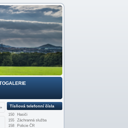
TOGALERIE
Tísňová telefonní čísla
»
150
Hasiči
155
Záchranná služba
158
Policie ČR