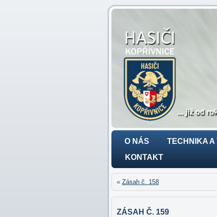
O NÁS
TECHNIKA A
KONTAKT
«
Zásah č. 158
ZÁSAH Č. 159