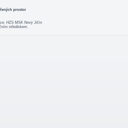
řených prostor
nice, HZS MSK Nový Jičín
čním střediskem.