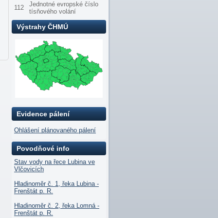
Jednotné evropské číslo
112
tísňového volání
Výstrahy ČHMÚ
Evidence pálení
Ohlášení plánovaného pálení
Povodňové info
Stav vody na řece Lubina ve
Vlčovicích
Hladinoměr č. 1, řeka Lubina -
Frenštát p. R.
Hladinoměr č. 2, řeka Lomná -
Frenštát p. R.