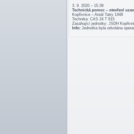
3. 9. 2020 – 15:39
Technická pomoc – otevření uzav
Kopřivnice – Areál Tatry 1448
Technika: CAS 24 T 815
Zasahující jednotky: JSDH Kopřiv
Info:
Jednotka byla odvolána opera