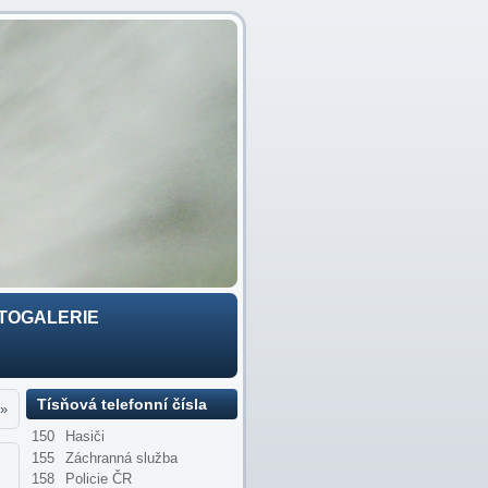
TOGALERIE
Tísňová telefonní čísla
»
150
Hasiči
155
Záchranná služba
158
Policie ČR