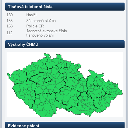
Tísňová telefonní čísla
150
Hasiči
155
Záchranná služba
158
Policie ČR
Jednotné evropské číslo
112
tísňového volání
Výstrahy ČHMÚ
Evidence pálení