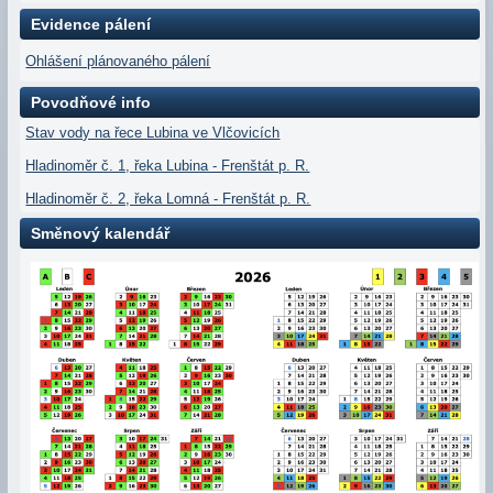
Evidence pálení
Ohlášení plánovaného pálení
Povodňové info
Stav vody na řece Lubina ve Vlčovicích
Hladinoměr č. 1, řeka Lubina - Frenštát p. R.
Hladinoměr č. 2, řeka Lomná - Frenštát p. R.
Směnový kalendář