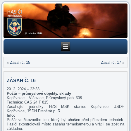
«
Zásah č. 15
Zásah č. 17
»
ZÁSAH Č. 16
29. 2. 2024 – 23:33
Požár – průmyslové objekty, sklady
Kopřivnice – Vlčovice, Průmyslový park 308
Technika: CAS 24 T 815
Zasahující jednotky: HZS MSK stanice Kopřivnice, JSDH
Kopřivnice, JSDH Frenštát p. R.
Info:
Požár vstřikovacího lisu, který byl uhašen před příjezdem jednotek.
Hasiči zkontrolovali místo zásahu termokamerou a vrátili se zpět na
základnu.