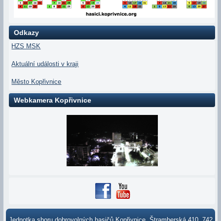
Odkazy
HZS MSK
Aktuální události v kraji
Město Kopřivnice
Webkamera Kopřivnice
Jednotka sboru dobrovolných hasičů Kopřivnice, Štramberská 410, 742