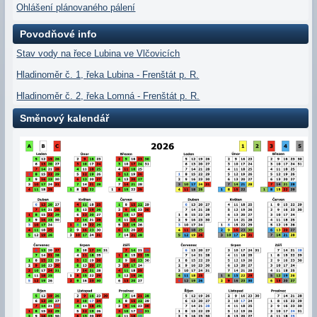
Ohlášení plánovaného pálení
Povodňové info
Stav vody na řece Lubina ve Vlčovicích
Hladinoměr č. 1, řeka Lubina - Frenštát p. R.
Hladinoměr č. 2, řeka Lomná - Frenštát p. R.
Směnový kalendář