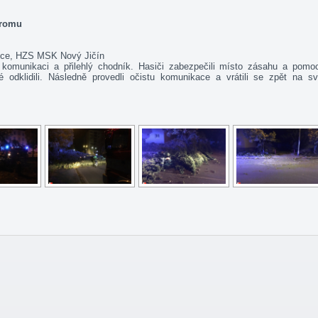
tromu
nice, HZS MSK Nový Jičín
omunikaci a přilehlý chodník. Hasiči zabezpečili místo zásahu a pomo
é odklidili. Následně provedli očistu komunikace a vrátili se zpět na s