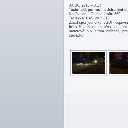
30. 10. 2018 – 3:14
Technická pomoc – odstranění s
Kopřivnice – Obránců míru 869
Technika: CAS 24 T 815
Zasahující jednotky: JSDH Kopřiv
Info:
Spadlý strom přes pozemní k
motorové pily strom nařezali, pot
základky.