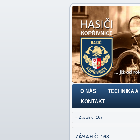
O NÁS
TECHNIKA A
KONTAKT
«
Zásah č. 167
ZÁSAH Č. 168