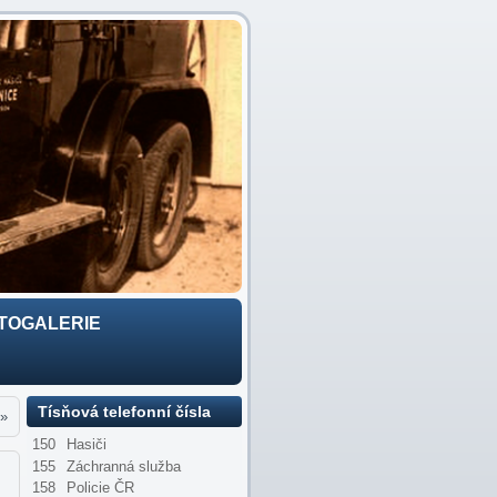
TOGALERIE
Tísňová telefonní čísla
»
150
Hasiči
155
Záchranná služba
158
Policie ČR