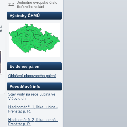
Jednotné evropské číslo
112
tísňového volání
Výstrahy ČHMÚ
cí
vé
Evidence pálení
Ohlášení plánovaného pálení
Povodňové info
Stav vody na řece Lubina ve
Vlčovicích
Hladinoměr č. 1, řeka Lubina -
Frenštát p. R.
Hladinoměr č. 2, řeka Lomná -
Frenštát p. R.