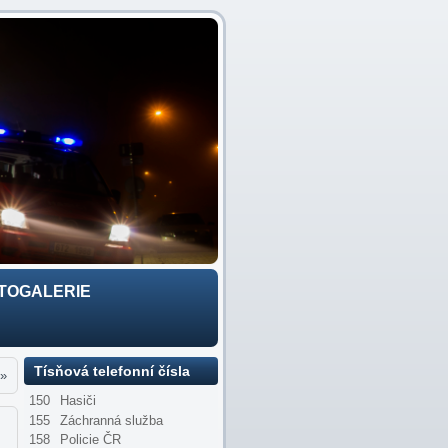
TOGALERIE
Tísňová telefonní čísla
»
150
Hasiči
155
Záchranná služba
158
Policie ČR