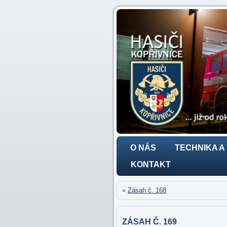
O NÁS
TECHNIKA A
KONTAKT
«
Zásah č. 168
ZÁSAH Č. 169