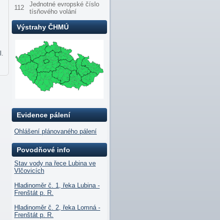
Jednotné evropské číslo
112
tísňového volání
Výstrahy ČHMÚ
l.
Evidence pálení
Ohlášení plánovaného pálení
Povodňové info
Stav vody na řece Lubina ve
Vlčovicích
Hladinoměr č. 1, řeka Lubina -
Frenštát p. R.
Hladinoměr č. 2, řeka Lomná -
Frenštát p. R.