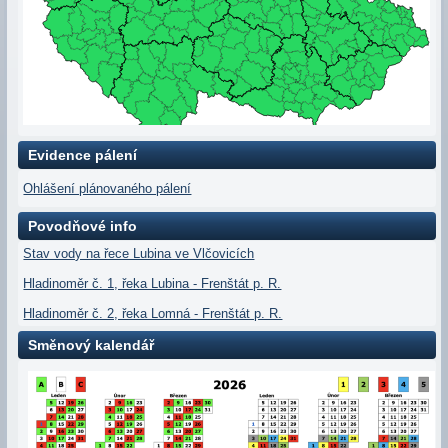
Evidence pálení
Ohlášení plánovaného pálení
Povodňové info
Stav vody na řece Lubina ve Vlčovicích
Hladinoměr č. 1, řeka Lubina - Frenštát p. R.
Hladinoměr č. 2, řeka Lomná - Frenštát p. R.
Směnový kalendář