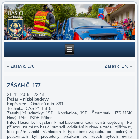
«
Zásah č. 176
Zásah č. 178
»
ZÁSAH Č. 177
21. 11. 2019 – 22:48
Požár – nízké budovy
Kopřivnice – Obránců míru 869
Technika: CAS 24 T 815
Zasahující jednotky: JSDH Kopřivnice, JSDH Štramberk, HZS MSK
Nový Jičín, JSDH Příbor
Info:
Hasiči byli vysláni k nahlášenému kouři uvnitř ubytovny. Po
příjezdu na místo hasiči provedli odvětrání budovy a začali zjišťovat,
kde požár vznikl. Vzhledem k typickému zápachu po spálených
potravinách byl provedený průzkum ve všech bytech uvnitř