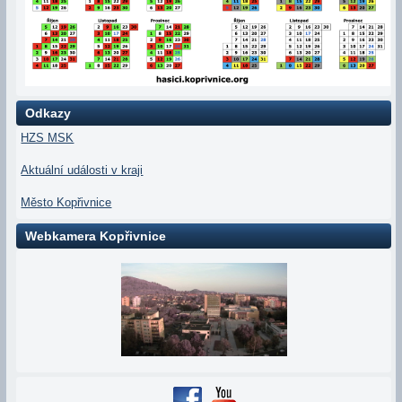
Odkazy
HZS MSK
Aktuální události v kraji
Město Kopřivnice
Webkamera Kopřivnice