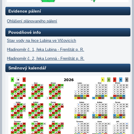
Evidence pálení
Ohlášení plánovaného pálení
Povodňové info
Stav vody na řece Lubina ve Vlčovicích
Hladinoměr č. 1, řeka Lubina - Frenštát p. R.
Hladinoměr č. 2, řeka Lomná - Frenštát p. R.
Směnový kalendář