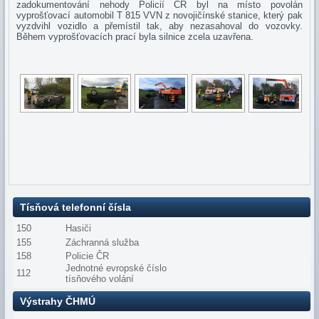
zadokumentování nehody Policií ČR byl na místo povolán
vyprošťovací automobil T 815 VVN z novojičínské stanice, který pak
vyzdvihl vozidlo a přemístil tak, aby nezasahoval do vozovky.
Během vyprošťovacích prací byla silnice zcela uzavřena.
Tísňová telefonní čísla
150
Hasiči
155
Záchranná služba
158
Policie ČR
Jednotné evropské číslo
112
tísňového volání
Výstrahy ČHMÚ