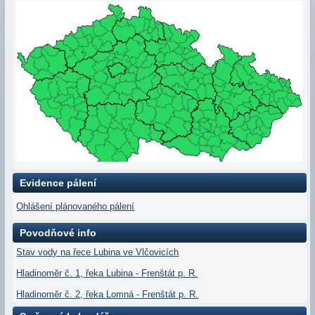
Evidence pálení
Ohlášení plánovaného pálení
Povodňové info
Stav vody na řece Lubina ve Vlčovicích
Hladinoměr č. 1, řeka Lubina - Frenštát p. R.
Hladinoměr č. 2, řeka Lomná - Frenštát p. R.