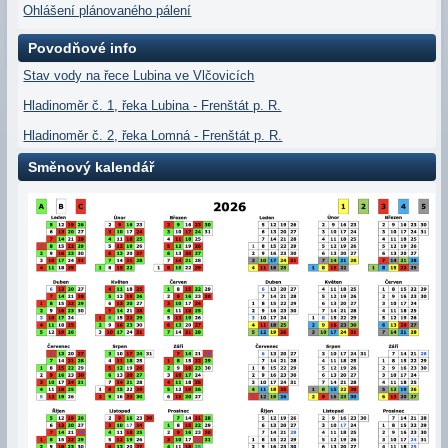
Ohlášení plánovaného pálení
Povodňové info
Stav vody na řece Lubina ve Vlčovicích
Hladinoměr č. 1, řeka Lubina - Frenštát p. R.
Hladinoměr č. 2, řeka Lomná - Frenštát p. R.
Směnový kalendář