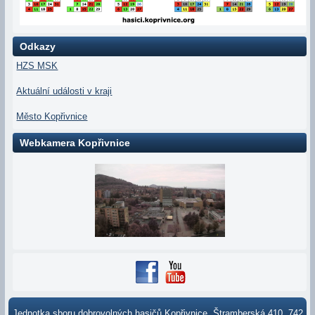
Odkazy
HZS MSK
Aktuální události v kraji
Město Kopřivnice
Webkamera Kopřivnice
Jednotka sboru dobrovolných hasičů Kopřivnice, Štramberská 410, 742