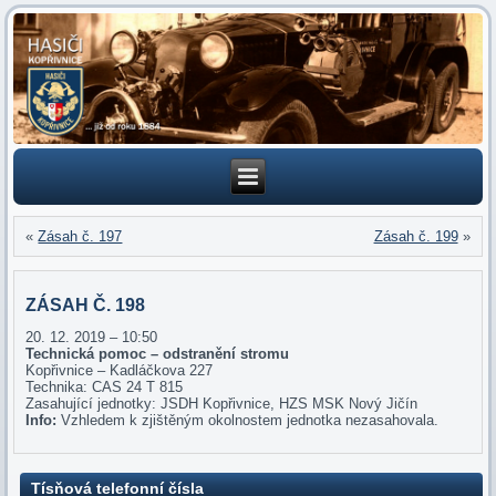
«
Zásah č. 197
Zásah č. 199
»
ZÁSAH Č. 198
20. 12. 2019 – 10:50
Technická pomoc – odstranění stromu
Kopřivnice – Kadláčkova 227
Technika: CAS 24 T 815
Zasahující jednotky: JSDH Kopřivnice, HZS MSK Nový Jičín
Info:
Vzhledem k zjištěným okolnostem jednotka nezasahovala.
Tísňová telefonní čísla