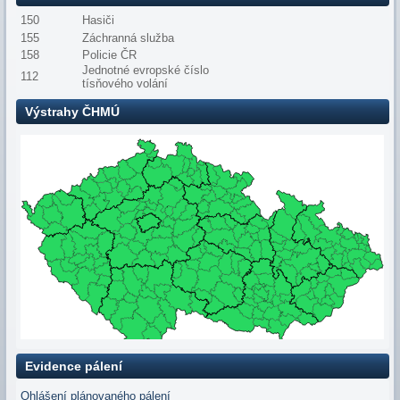
150
Hasiči
155
Záchranná služba
158
Policie ČR
Jednotné evropské číslo
112
tísňového volání
Výstrahy ČHMÚ
Evidence pálení
Ohlášení plánovaného pálení