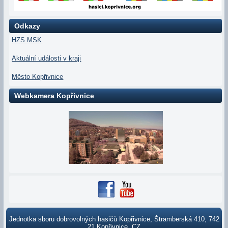
Odkazy
HZS MSK
Aktuální události v kraji
Město Kopřivnice
Webkamera Kopřivnice
Jednotka sboru dobrovolných hasičů Kopřivnice, Štramberská 410, 742
21 Kopřivnice, CZ