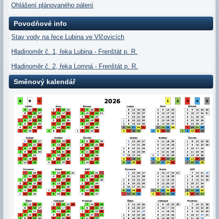
Ohlášení plánovaného pálení
Povodňové info
Stav vody na řece Lubina ve Vlčovicích
Hladinoměr č. 1, řeka Lubina - Frenštát p. R.
Hladinoměr č. 2, řeka Lomná - Frenštát p. R.
Směnový kalendář