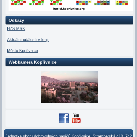
Odkazy
HZS MSK
Aktuální události v kraji
Město Kopřivnice
Webkamera Kopřivnice
Jednotka sboru dobrovolných hasičů Kopřivnice, Štramberská 410, 742