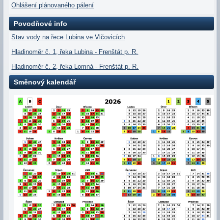
Ohlášení plánovaného pálení
Povodňové info
Stav vody na řece Lubina ve Vlčovicích
Hladinoměr č. 1, řeka Lubina - Frenštát p. R.
Hladinoměr č. 2, řeka Lomná - Frenštát p. R.
Směnový kalendář