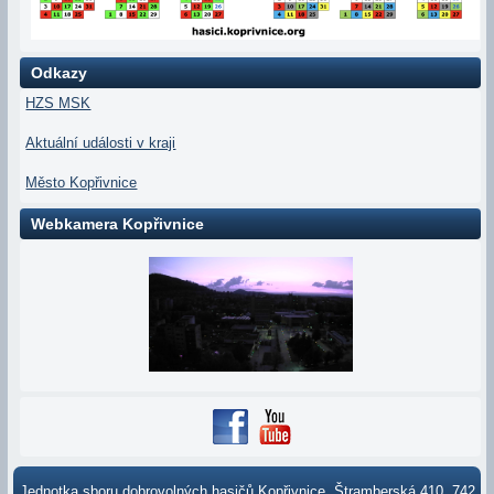
Odkazy
HZS MSK
Aktuální události v kraji
Město Kopřivnice
Webkamera Kopřivnice
Jednotka sboru dobrovolných hasičů Kopřivnice, Štramberská 410, 742