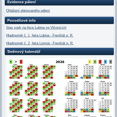
Evidence pálení
Ohlášení plánovaného pálení
Povodňové info
Stav vody na řece Lubina ve Vlčovicích
Hladinoměr č. 1, řeka Lubina - Frenštát p. R.
Hladinoměr č. 2, řeka Lomná - Frenštát p. R.
Směnový kalendář