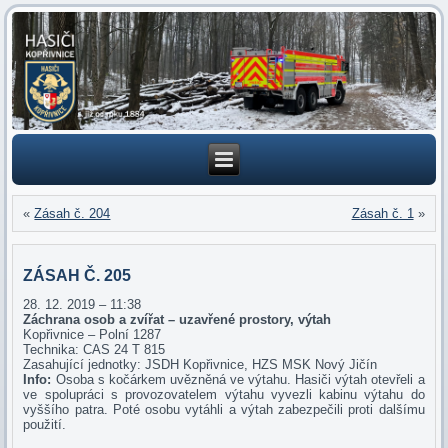
«
Zásah č. 204
Zásah č. 1
»
ZÁSAH Č. 205
28. 12. 2019 – 11:38
Záchrana osob a zvířat – uzavřené prostory, výtah
Kopřivnice – Polní 1287
Technika: CAS 24 T 815
Zasahující jednotky: JSDH Kopřivnice, HZS MSK Nový Jičín
Info:
Osoba s kočárkem uvězněná ve výtahu. Hasiči výtah otevřeli a
ve spolupráci s provozovatelem výtahu vyvezli kabinu výtahu do
vyššího patra. Poté osobu vytáhli a výtah zabezpečili proti dalšímu
použití.