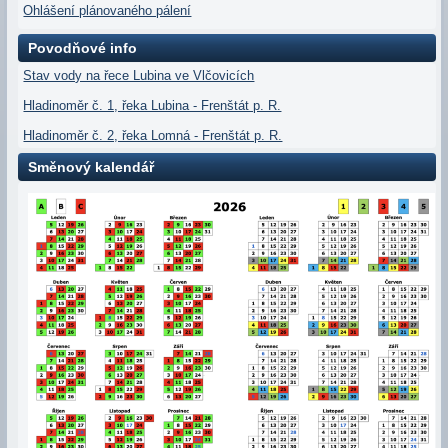
Ohlášení plánovaného pálení
Povodňové info
Stav vody na řece Lubina ve Vlčovicích
Hladinoměr č. 1, řeka Lubina - Frenštát p. R.
Hladinoměr č. 2, řeka Lomná - Frenštát p. R.
Směnový kalendář