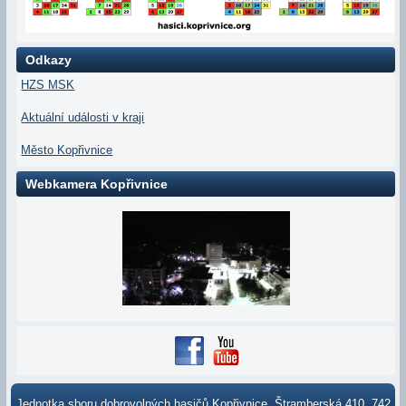
Odkazy
HZS MSK
Aktuální události v kraji
Město Kopřivnice
Webkamera Kopřivnice
Jednotka sboru dobrovolných hasičů Kopřivnice, Štramberská 410, 742