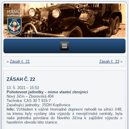
«
Zásah č. 21
Zásah č. 23
»
ZÁSAH Č. 22
13. 5. 2021 – 15:53
Pohotovost jednotky – mimo vlastní zbrojnici
Nový Jičín – Zborovská 404
Technika: CAS 30 T 815-7
Zasahující jednotky: JSDH Kopřivnice
Info:
Vzhledem k vážné hromadné dopravní nehodě na silnici I/48,
na kterou byly vyslány oba výjezdy z novojičínské centrály, byla
naše jednotka povolána do Nového Jičína k zajištění výjezdu v
hasebním obvodu této stanice.