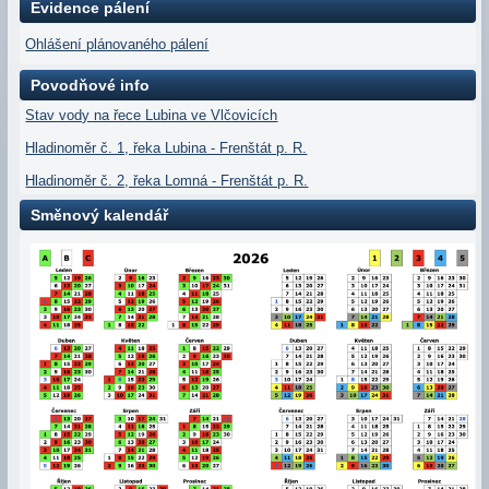
Evidence pálení
Ohlášení plánovaného pálení
Povodňové info
Stav vody na řece Lubina ve Vlčovicích
Hladinoměr č. 1, řeka Lubina - Frenštát p. R.
Hladinoměr č. 2, řeka Lomná - Frenštát p. R.
Směnový kalendář