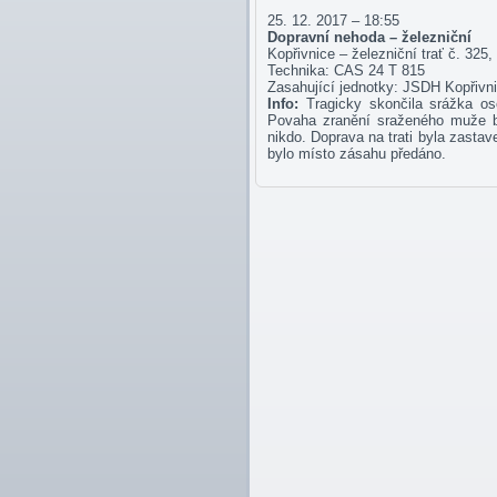
25. 12. 2017 – 18:55
Dopravní nehoda – železniční
Kopřivnice – železniční trať č. 325
Technika: CAS 24 T 815
Zasahující jednotky: JSDH Kopři
Info:
Tragicky skončila srážka os
Povaha zranění sraženého muže by
nikdo. Doprava na trati byla zastav
bylo místo zásahu předáno.