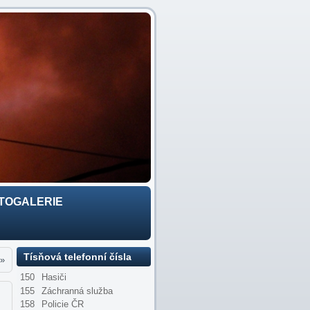
TOGALERIE
Tísňová telefonní čísla
»
150
Hasiči
155
Záchranná služba
158
Policie ČR