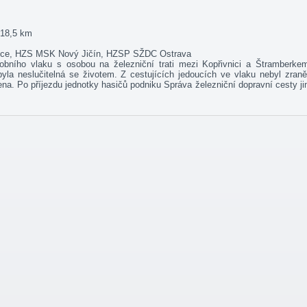
, 18,5 km
vnice, HZS MSK Nový Jičín, HZSP SŽDC Ostrava
obního vlaku s osobou na železniční trati mezi Kopřivnici a Štramberke
la neslučitelná se životem. Z cestujících jedoucích ve vlaku nebyl zran
ena. Po příjezdu jednotky hasičů podniku Správa železniční dopravní cesty j