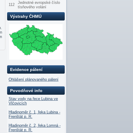
Jednotné evropské číslo
112
tísňového volání
Výstrahy ČHMÚ
m.
ěn
im
Evidence pálení
Ohlášení plánovaného pálení
Povodňové info
Stav vody na řece Lubina ve
Vlčovicích
Hladinoměr č. 1, řeka Lubina -
Frenštát p. R.
Hladinoměr č. 2, řeka Lomná -
Frenštát p. R.