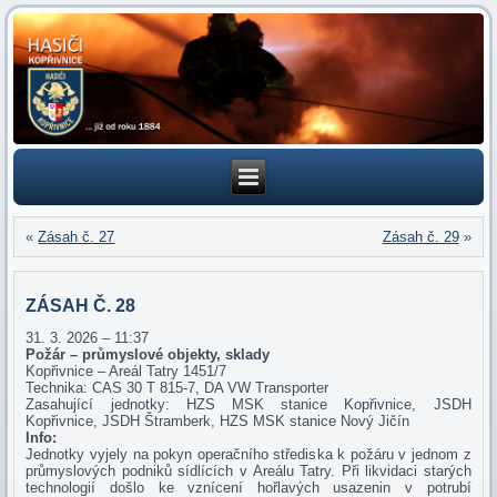
«
Zásah č. 27
Zásah č. 29
»
ZÁSAH Č. 28
31. 3. 2026 – 11:37
Požár – průmyslové objekty, sklady
Kopřivnice – Areál Tatry 1451/7
Technika: CAS 30 T 815-7, DA VW Transporter
Zasahující jednotky: HZS MSK stanice Kopřivnice, JSDH
Kopřivnice, JSDH Štramberk, HZS MSK stanice Nový Jičín
Info:
Jednotky vyjely na pokyn operačního střediska k požáru v jednom z
průmyslových podniků sídlících v Areálu Tatry. Při likvidaci starých
technologií došlo ke vznícení hořlavých usazenin v potrubí