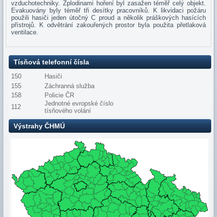
vzduchotechniky. Zplodinami hoření byl zasažen téměř celý objekt.
Evakuovány byly téměř tři desítky pracovníků. K likvidaci požáru
použili hasiči jeden útočný C proud a několik práškových hasících
přístrojů. K odvětrání zakouřených prostor byla použita přetlaková
ventilace.
Tísňová telefonní čísla
150
Hasiči
155
Záchranná služba
158
Policie ČR
Jednotné evropské číslo
112
tísňového volání
Výstrahy ČHMÚ