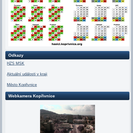
Odkazy
HZS MSK
Aktuální události v kraji
Město Kopřivnice
Webkamera Kopřivnice