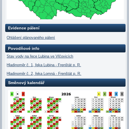
Evidence pálení
Ohlášení plánovaného pálení
Povodňové info
Stav vody na řece Lubina ve Vlčovicích
Hladinoměr č. 1, řeka Lubina - Frenštát p. R.
Hladinoměr č. 2, řeka Lomná - Frenštát p. R.
Směnový kalendář