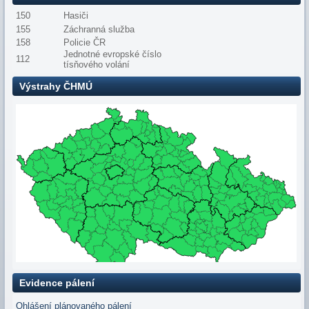
150
Hasiči
155
Záchranná služba
158
Policie ČR
Jednotné evropské číslo
112
tísňového volání
Výstrahy ČHMÚ
Evidence pálení
Ohlášení plánovaného pálení