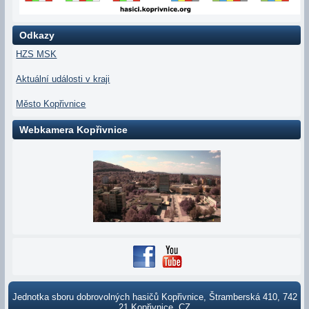
Odkazy
HZS MSK
Aktuální události v kraji
Město Kopřivnice
Webkamera Kopřivnice
Jednotka sboru dobrovolných hasičů Kopřivnice, Štramberská 410, 742
21 Kopřivnice, CZ