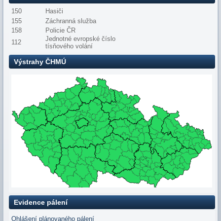
150
Hasiči
155
Záchranná služba
158
Policie ČR
Jednotné evropské číslo
112
tísňového volání
Výstrahy ČHMÚ
Evidence pálení
Ohlášení plánovaného pálení