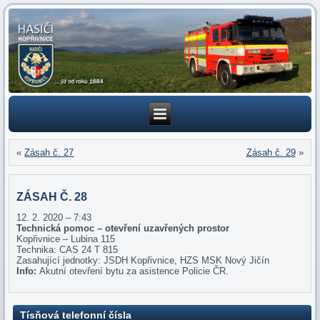
«
Zásah č. 27
Zásah č. 29
»
ZÁSAH Č. 28
12. 2. 2020 – 7:43
Technická pomoc – otevření uzavřených prostor
Kopřivnice – Lubina 115
Technika: CAS 24 T 815
Zasahující jednotky: JSDH Kopřivnice, HZS MSK Nový Jičín
Info:
Akutní otevření bytu za asistence Policie ČR.
Tísňová telefonní čísla