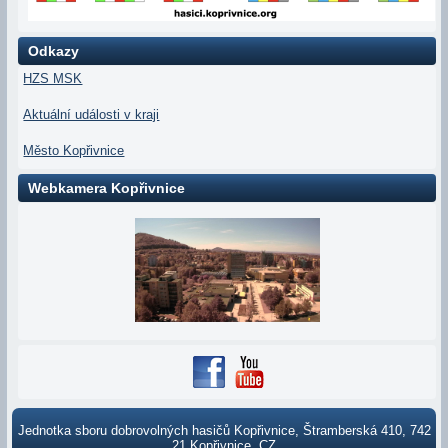
Odkazy
HZS MSK
Aktuální události v kraji
Město Kopřivnice
Webkamera Kopřivnice
Jednotka sboru dobrovolných hasičů Kopřivnice, Štramberská 410, 742
21 Kopřivnice, CZ