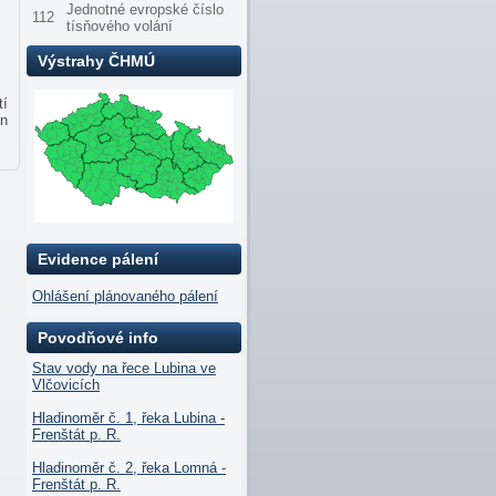
Jednotné evropské číslo
112
tísňového volání
Výstrahy ČHMÚ
tí
yn
Evidence pálení
Ohlášení plánovaného pálení
Povodňové info
Stav vody na řece Lubina ve
Vlčovicích
Hladinoměr č. 1, řeka Lubina -
Frenštát p. R.
Hladinoměr č. 2, řeka Lomná -
Frenštát p. R.