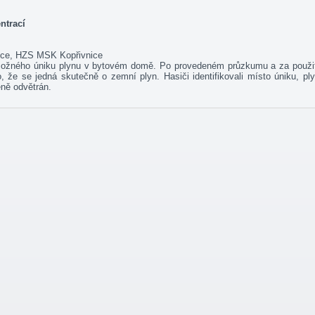
ntrací
nice, HZS MSK Kopřivnice
 možného úniku plynu v bytovém domě. Po provedeném průzkumu a za použi
o, že se jedná skutečně o zemní plyn. Hasiči identifikovali místo úniku, pl
eně odvětrán.