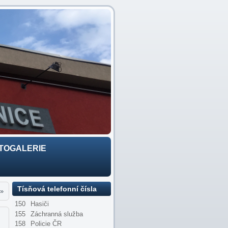
TOGALERIE
Tísňová telefonní čísla
»
150
Hasiči
155
Záchranná služba
158
Policie ČR